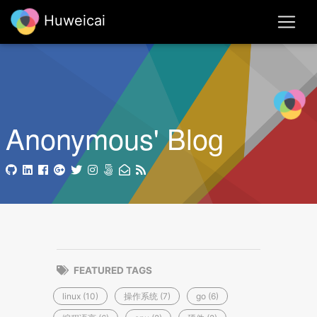
Huweicai
Anonymous' Blog
FEATURED TAGS
linux (10)
操作系统 (7)
go (6)