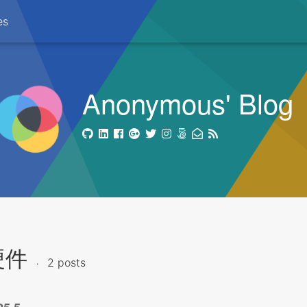
es
Anonymous' Blog
硬件
2 posts