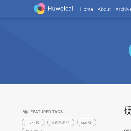
Huweicai
Home
About
Archiv
FEATURED TAGS
linux (10)
操作系统 (7)
cpu (2)