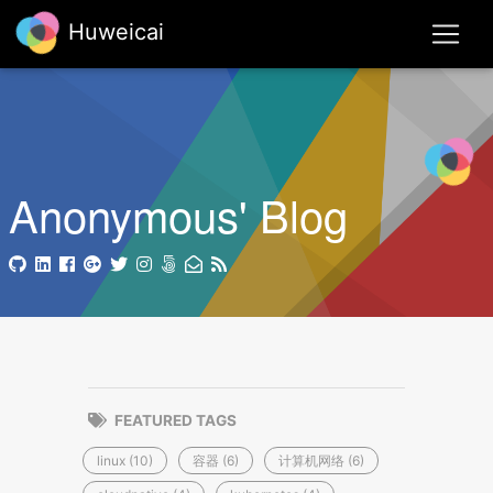
Huweicai
Anonymous' Blog
FEATURED TAGS
linux (10)
容器 (6)
计算机网络 (6)