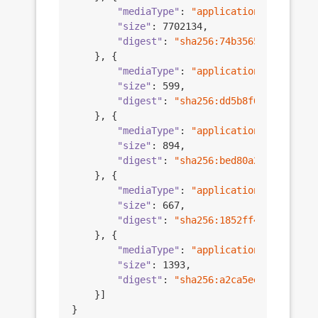
"mediaType"
: 
"application/vnd.docke
"size"
: 
7702134
,

"digest"
: 
"sha256:74b3565ce580d6e68
	}, {

"mediaType"
: 
"application/vnd.docke
"size"
: 
599
,

"digest"
: 
"sha256:dd5b8f6431c1707d7
	}, {

"mediaType"
: 
"application/vnd.docke
"size"
: 
894
,

"digest"
: 
"sha256:bed80a240c44c78e8
	}, {

"mediaType"
: 
"application/vnd.docke
"size"
: 
667
,

"digest"
: 
"sha256:1852ff466a070dd05
	}, {

"mediaType"
: 
"application/vnd.docke
"size"
: 
1393
,

"digest"
: 
"sha256:a2ca5eee54a63f812
	}]
