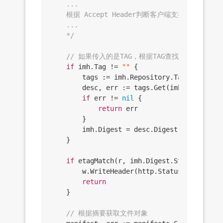
	...

	根据 Accept Header判断客户端支持的版本

	...

	*/
// 如果传入的是TAG，根据TAG查找摘要
if
 imh.Tag != 
""
 {

		tags := imh.Repository.Tags(imh)

		desc, err := tags.Get(imh, imh.Tag)

if
 err != 
nil
 {

return
 err

		}

		imh.Digest = desc.Digest

	}

if
 etagMatch(r, imh.Digest.String()) {

		w.WriteHeader(http.StatusNotModified)

return
	}

// 根据摘要获取文件对象