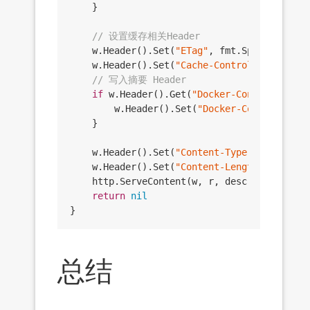
	}

// 设置缓存相关Header
	w.Header().Set(
"ETag"
, fmt.Sprintf(
`"%s
	w.Header().Set(
"Cache-Control"
, fmt.Spr
// 写入摘要 Header
if
 w.Header().Get(
"Docker-Content-Diges
		w.Header().Set(
"Docker-Content-Dige
	}

	w.Header().Set(
"Content-Type"
, desc.Medi
	w.Header().Set(
"Content-Length"
, fmt.Sp
	http.ServeContent(w, r, desc.Digest.String(), time.Time{}, br)

return
nil
总结