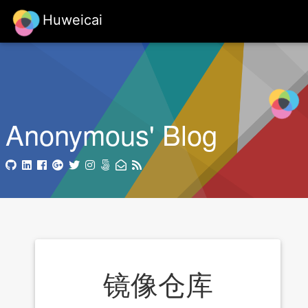
Huweicai
Anonymous' Blog
镜像仓库