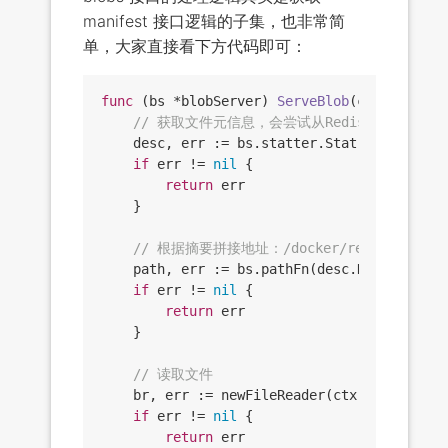
manifest 接口逻辑的子集，也非常简
单，大家直接看下方代码即可：
func
(bs *blobServer)
ServeBlob
(ctx context
// 获取文件元信息，会尝试从Redis中读取
	desc, err := bs.statter.Stat(ctx, dgst)

if
 err != 
nil
 {

return
 err

	}

// 根据摘要拼接地址：/docker/registry/v2/blo
	path, err := bs.pathFn(desc.Digest)

if
 err != 
nil
 {

return
 err

	}

// 读取文件
	br, err := newFileReader(ctx, bs.driver, path, desc.Size)

if
 err != 
nil
 {

return
 err
