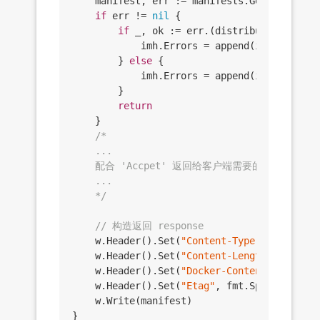
	manifest, err := manifests.Get(imh, imh.Digest, options...)

if
 err != 
nil
 {

if
 _, ok := err.(distribution.ErrMa
			imh.Errors = 
append
(imh.Errors,
		} 
else
 {

			imh.Errors = 
append
(imh.Errors,
		}

return
	}

/*

	...

	配合 'Accpet' 返回给客户端需要的版本，

	...

	*/
// 构造返回 response
	w.Header().Set(
"Content-Type"
, ct)

	w.Header().Set(
"Content-Length"
, fmt.Sp
	w.Header().Set(
"Docker-Content-Digest"
,
	w.Header().Set(
"Etag"
, fmt.Sprintf(
`"%s
	w.Write(manifest)
